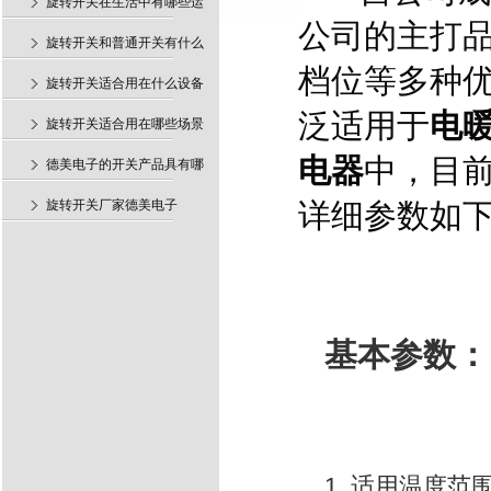
旋转开关在生活中有哪些运
公司的主打
用
旋转开关和普通开关有什么
档位等多种
不同
旋转开关适合用在什么设备
上
泛适用于
电
旋转开关适合用在哪些场景
电器
中，目
德美电子的开关产品具有哪
些显著特点
旋转开关厂家德美电子
详细参数如
基本参数：
1. 适用温度范围: