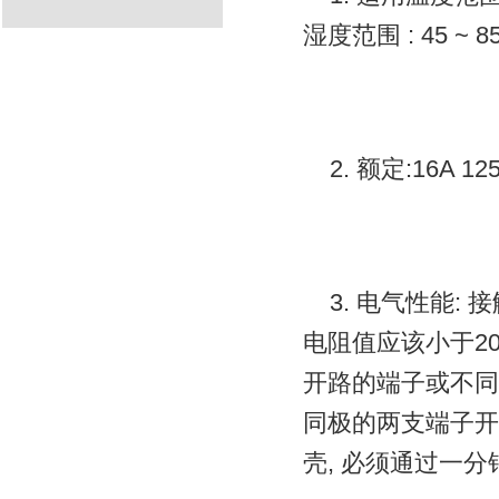
湿度范围 : 45 ~ 8
2. 额定:16A 12
3. 电气性能: 
电阻值应该小于20m
开路的端子或不同回
同极的两支端子开路
壳, 必须通过一分钟