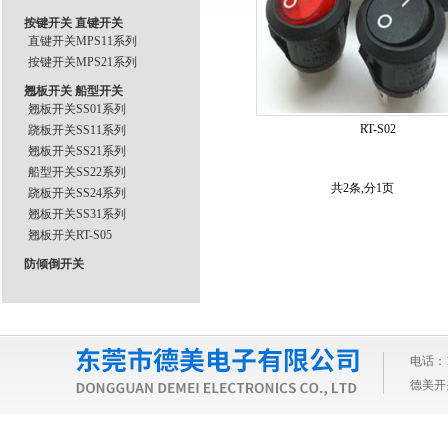
按键开关 直键开关
直键开关MPS11系列
按键开关MPS21系列
翘板开关 船型开关
翘板开关SS01系列
RT-S02
跷板开关SS11系列
翘板开关SS21系列
船型开关SS22系列
共2条,分1页
跷板开关SS24系列
翘板开关SS31系列
翘板开关RT-S05
防倾倒开关
电话：1
德美开