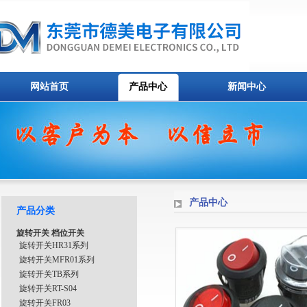
网站首页
产品中心
新闻中心
产品中心
产品分类
旋转开关 档位开关
旋转开关HR31系列
旋转开关MFR01系列
旋转开关TB系列
旋转开关RT-S04
旋转开关FR03