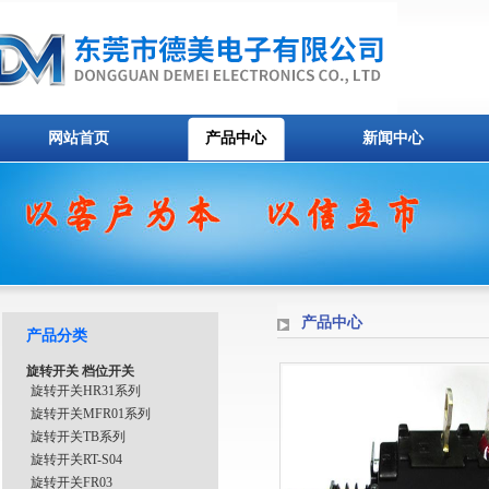
网站首页
产品中心
新闻中心
产品中心
产品分类
旋转开关 档位开关
旋转开关HR31系列
旋转开关MFR01系列
旋转开关TB系列
旋转开关RT-S04
旋转开关FR03