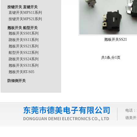
按键开关 直键开关
直键开关MPS11系列
按键开关MPS21系列
翘板开关 船型开关
翘板开关SS01系列
翘板开关SS21
跷板开关SS11系列
翘板开关SS21系列
船型开关SS22系列
共1条,分1页
跷板开关SS24系列
翘板开关SS31系列
翘板开关RT-S05
防倾倒开关
电话：1
德美开