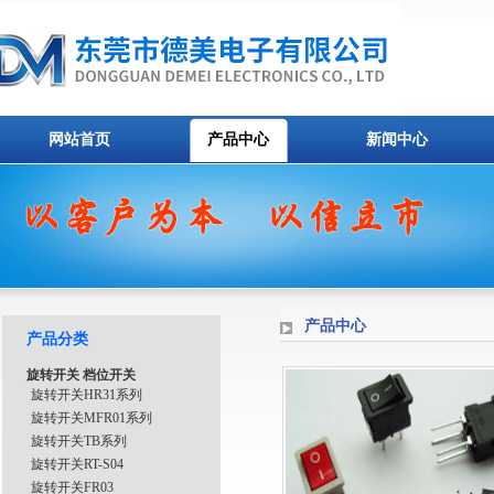
网站首页
产品中心
新闻中心
产品中心
产品分类
旋转开关 档位开关
旋转开关HR31系列
旋转开关MFR01系列
旋转开关TB系列
旋转开关RT-S04
旋转开关FR03